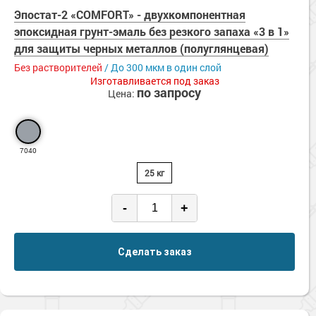
Сопутствующие товары
Морозостойкие краски для металла
Эпостат-2 «COMFORT» - двухкомпонентная
эпоксидная грунт-эмаль без резкого запаха «3 в 1»
Морозостойкие краски для фасада
для защиты черных металлов (полуглянцевая)
Сопутствующие товары
Без растворителей
/ До 300 мкм в один слой
Изготавливается под заказ
по запросу
Цена:
7040
25 кг
-
+
Сделать заказ