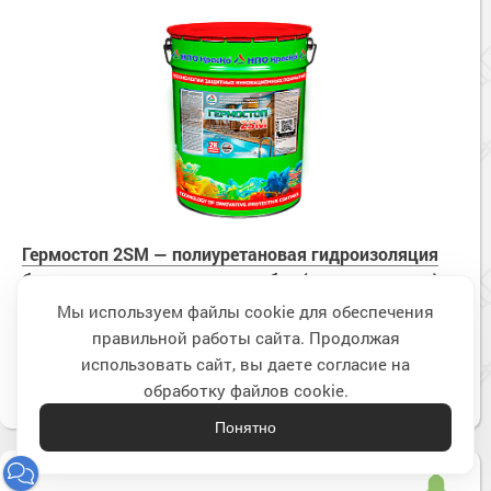
Гермостоп 2SM — полиуретановая гидроизоляция
без запаха для внутренних работ (полуглянцевая)
по запросу
Цена:
Мы используем файлы cookie для обеспечения
правильной работы сайта. Продолжая
Наверх
Подробнее
использовать сайт, вы даете согласие на
обработку файлов cookie.
Понятно