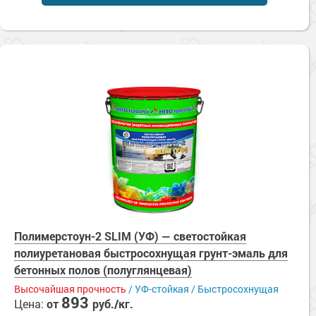
Сопутствующие товары
Морозостойкие краски для металла
Морозостойкие краски для фасада
Сопутствующие товары
Полимерстоун-2 SLIM (УФ) — светостойкая
полиуретановая быстросохнущая грунт-эмаль для
бетонных полов (полуглянцевая)
Высочайшая прочность
/ УФ-стойкая / Быстросохнущая
893
Цена:
от
руб./кг.