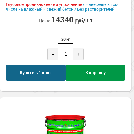
Сопутствующие товары
Морозостойкие краски для металла
Глубокое проникновение и упрочнение
/ Нанесение в том
числе на влажный и свежий бетон / Без растворителей
Морозостойкие краски для фасада
14340
руб/шт
Цена:
Сопутствующие товары
20 кг
-
+
Купить в 1 клик
В корзину