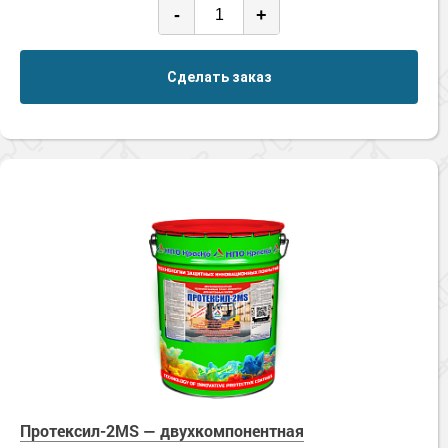
-
+
Сделать заказ
Протексил-2MS — двухкомпонентная