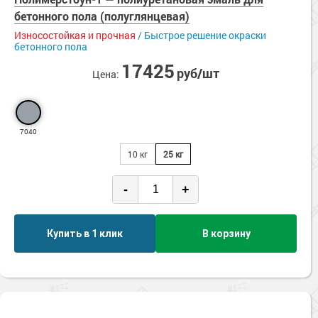
Сопутствующие товары
Морозостойкие краски для металла
Нескользящие
бетонного пола (полуглянцевая)
Паропроницаемые
Морозостойкие краски для фасада
Износостойкая и прочная
/ Быстрое решение окраски
бетонного пола
Стойкие к истиранию
Сопутствующие товары
Ударопрочные
17425
руб/шт
Цена:
УФ-стойкие
Химстойкие
Экологичные
Эластичные
7040
10 кг
25 кг
-
+
Купить в 1 клик
В корзину