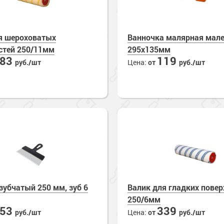
я шероховатых
Ванночка малярная мал
стей 250/11мм
295х135мм
283
119
руб./шт
Цена:
от
руб./шт
зубчатый 250 мм, зуб 6
Валик для гладких повер
250/6мм
253
339
руб./шт
Цена:
от
руб./шт