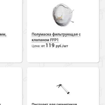
0мм,
Полумаска фильтрующая с
клапаном FFP1
119
Цена:
от
руб./шт
м
Пистолет для герметиков