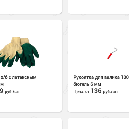
 х/б с латексным
Рукоятка для валика 10
ем
бюгель 6 мм
69
136
руб./шт
Цена:
от
руб./шт