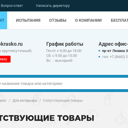
Вопрос-ответ
Написать директору
КТ
ИСПЫТАНИЯ
ОТЗЫВЫ
О КОМПАНИИ
БЕСПЛА
krasko.ru
График работы
Адрес офис
к круглосуточный)
Пн-пт с 9.00 до 18.00
пр-кт Ленина 
Сб. с 9.00 до 15.00
тел. +7 (8442) 
явку
Вс. - выходной
ые полы
алог
/
Для интерьера
/
Сопутствующие товары
олы
ые полы
ТСТВУЮЩИЕ ТОВАРЫ
дные наливные
олы
о металлу