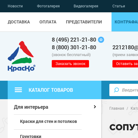
Новости
Фотогалерея
Видеогалерея
Статьи
ДОСТАВКА
ОПЛАТА
ПРЕДСТАВИТЕЛИ
КОНТРАФА
8 (495) 221-21-80
8 (800) 301-21-80
2212180@
(звонок бесплатный)
(прием заяво
Заказать звонок
Оставить за
КАТАЛОГ ТОВАРОВ
Полиуретанов
Полимерные наливные полы
Для интерьера
Главная
/
Кат
Краски для стен и потолков
Эпоксидные п
Полиуретанов
Для бетонных полов
СОПУ
Грунтовки
Водно-эпокси
Эпоксидные п
Грунт-эмали п
Для металла