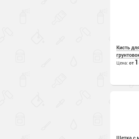
Кисть для
грунтово
Цена:
от
Щетка с 