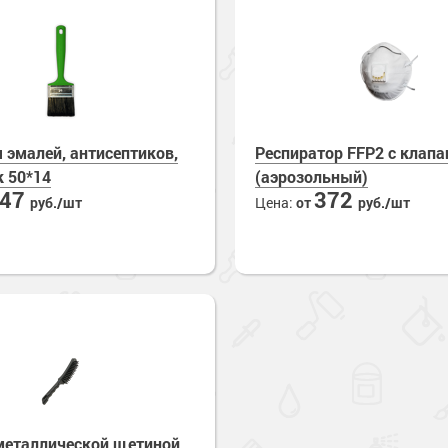
 эмалей, антисептиков,
Респиратор FFP2 с клап
к 50*14
(аэрозольный)
147
372
руб./шт
Цена:
от
руб./шт
металлической щетиной