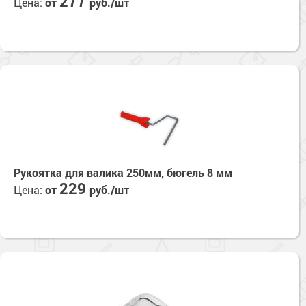
277
Цена:
от
руб./шт
Сопутствующие товары
Морозостойкие краски для металла
Морозостойкие краски для фасада
Сопутствующие товары
Рукоятка для валика 250мм, бюгель 8 мм
229
Цена:
от
руб./шт