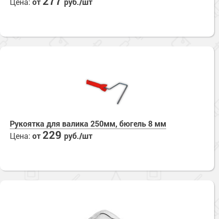
277
Цена:
от
руб./шт
Сопутствующие товары
Морозостойкие краски для металла
Морозостойкие краски для фасада
Сопутствующие товары
Рукоятка для валика 250мм, бюгель 8 мм
229
Цена:
от
руб./шт